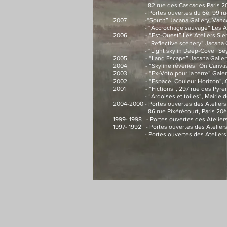
82 rue des Cascades Paris 20e
- Portes ouvertes du 6è, 99 rue de
2007 -“South” Jacana Gallery, Vancou
- “Accrochage sauvage” Les Atelier
2006 - “Est-Ouest” Les Ateliers Sienne
- “Reflective scenery” Jacana Gall
- “Light sky in Deep-C
ove” Se
2005 - “Land Escape” Jacana Gallery,
2004 - “Skyline rêveries” On Canvas Ga
2003 - “Ex-Voto pour la terre” Galerie de
2002 - “Espace, Couleur Horizon”, Cabi
2001 - “Fictions”, 297 rue des Pyrenn
- “Ardoises et toiles”, Mairie de Pala
2004-2000 - Portes ouvertes des Ateliers d
86 rue Pixérécourt, Paris 20è
1999- 1998 - Portes ouvertes des Ateliers
1997- 1992 - Portes ouvertes des Ateliers d
- Portes ouvertes des Ateliers de M