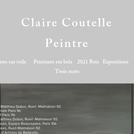
Claire Coutelle
Peintre
res sur toile
Peintures sur bois
2021 Bois
Expositions
Trois mots
atthieu Dubuc, Rueil -Malmaison 92.
le Paris 9è
Paris 11è
thieu Dubuc, Rueil -Malmaison 92.
, Espace Beaurepaire, Paris 10è.
es, Rueil-Malmaison 92.
d’Artistes de Belleville,