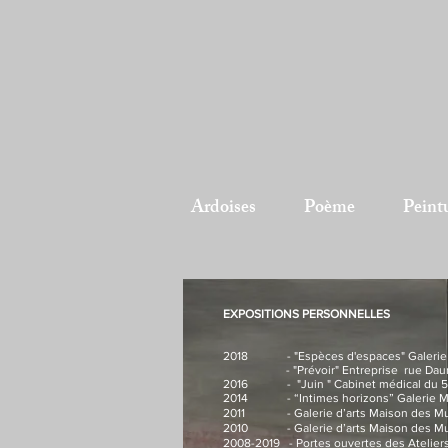
Ardoises
Poème
Peintu
EXPOSITIONS PERSONNELLES
2018 - "Espèces d'espaces" Galerie M
- "Prévoir" Entreprise rue Dauma
2016 - "Juin " Cabinet médical du 51 
2014 - “Intimes horizons” Galerie Mat
2011 - Galerie d’arts Maison des Muses
2010 - Galerie d’arts Maison des Mus
2008-2019 - Portes ouvertes des Ateliers 