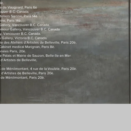
̀.
 Vaugirard, Paris 6è
ver B.C. Canada.
s Sienne, Paris 14è
, Paris 14è.
ery, Vancouver B.C. Canada.
ymour Gallery, Vancouver B.C. Canada
 Vancouver B.C. Canada.
llery, Victoria B.C. Canada.
s Ateliers d’Artistes de Belleville, Paris 20è.
net medical Marignan, Paris 8è.
ées Paris, 20è.
is et Mairie de Sauzon, Belle-île en Mer
’Artistes de Belleville,
.
 de Ménilmontant, 4 rue de la Voulzie, Paris 20è.
’Artistes de Belleville, Paris 20è.
énilmontant, Paris 20è.